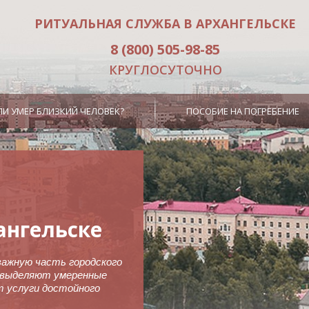
РИТУАЛЬНАЯ СЛУЖБА В АРХАНГЕЛЬСКЕ
8 (800) 505-98-85
КРУГЛОСУТОЧНО
СЛИ УМЕР БЛИЗКИЙ ЧЕЛОВЕК?
ПОСОБИЕ НА ПОГРЕБЕНИЕ
ангельске
важную часть городского
ru выделяют умеренные
т услуги достойного