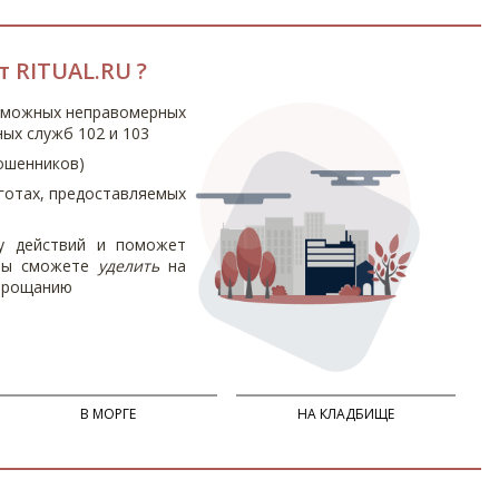
т RITUAL.RU ?
зможных неправомерных
ых служб 102 и 103
ошенников)
готах, предоставляемых
ку действий и поможет
 вы сможете
уделить
на
 прощанию
В МОРГЕ
НА КЛАДБИЩЕ